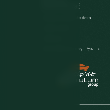
zainteresować
Restauracja Jánošíkovho dvora
Jánošíkov wellness
Jánošíkov golf
Rowery elektryczne do wypożyczenia