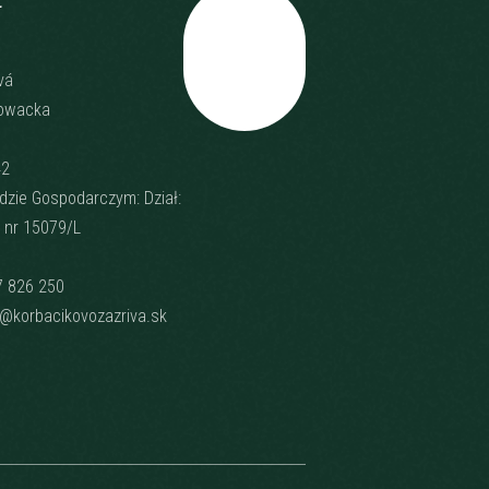
Przewiń
vá
łowacka
42
dzie Gospodarczym: Dział:
 nr 15079/L
7 826 250
e@korbacikovozazriva.sk