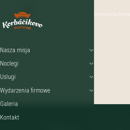
Nasza misja
Noclegi
Uslugi
Wydarzenia firmo
Nasza misja
Noclegi
Uslugi
Wydarzenia firmowe
Galeria
Kontakt
Może Cię