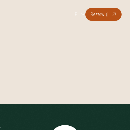
PL
Rezerwuj
t