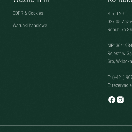
GDPR & Cookies
Stred 29
027 05 Zázri
Warunki handlowe
Republika S
NIP: 364198
Rejestr w Są
Sro, Wkładka
T:
(+421) 90
E:
rezervaci