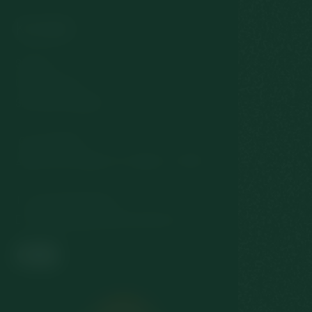
Kontakt
Stred 29
027 05 Zázrivá
Slovenská republika
IČO: 36419842
Zápis do OR: Oddiel: Sro, Vložka č. 15079/L
T:
(+421) 907 826 250
E:
rezervacie@korbacikovozazriva.sk